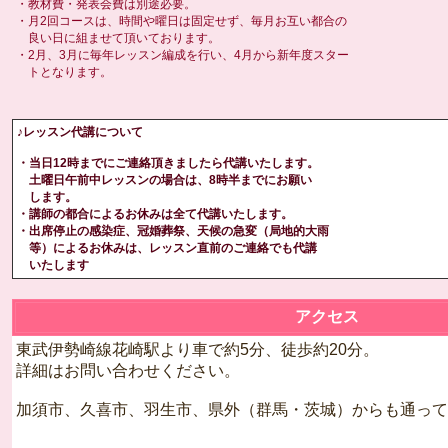
・教材費・発表会費は別途必要。
・月2回コースは、時間や曜日は固定せず、毎月お互い都合の
良い日に組ませて頂いております。
・2月、3月に毎年レッスン編成を行い、4月から新年度スター
トとなります。
♪レッスン代講について
・当日12時までにご連絡頂きましたら代講いたします。
土曜日午前中レッスンの場合は、8時半までにお願い
します。
・講師の都合によるお休みは全て代講いたします。
・出席停止の感染症、冠婚葬祭、天候の急変（局地的大雨
等）によるお休みは、レッスン直前のご連絡でも代講
いたします
アクセス
東武伊勢崎線花崎駅より車で約5分、徒歩約20分。
詳細はお問い合わせください。
加須市、久喜市、羽生市、県外（群馬・茨城）からも通って